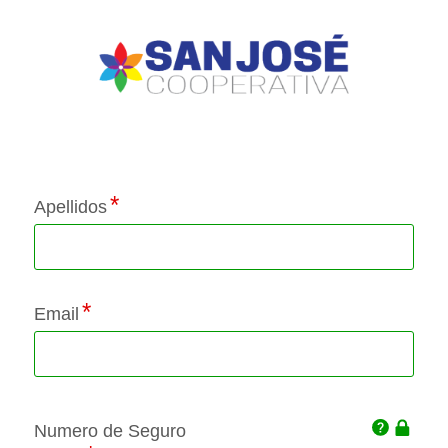
Application Status
Apellidos
Email
Click
Numero de Seguro
This
for