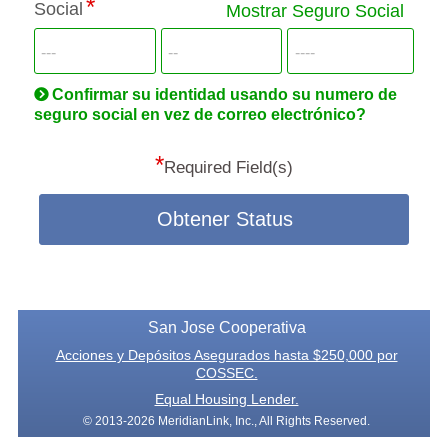
Social
SSN
Mostrar Seguro Social
more
informatio
will
be
hand
Confirmar su identidad usando su numero de
secu
seguro social en vez de correo electrónico?
*
Required Field(s)
Obtener Status
San Jose Cooperativa
Acciones y Depósitos Asegurados hasta $250,000 por
COSSEC.
Equal Housing Lender.
© 2013-2026 MeridianLink, Inc., All Rights Reserved.